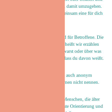
welche Möglichkeiten es gibt, damit umzugehen.
Uns ist wichtig, dass wir gemeinsam eine für dich
passende Lösung finden.
Wir arbeiten parteilich mit und für Betroffene. Die
Beratung ist vertraulich – das heißt wir erzählen
niemandem, dass du bei uns warst oder über was
wir gesprochen haben, ohne dass du davon weißt.
Wenn du möchtest, kannst du auch anonym
bleiben und musst deinen Namen nicht nennen.
Du bist älter als 27?
Für alle Menschen, die älter
als 27 sind, bieten wir eine erste Orientierung und