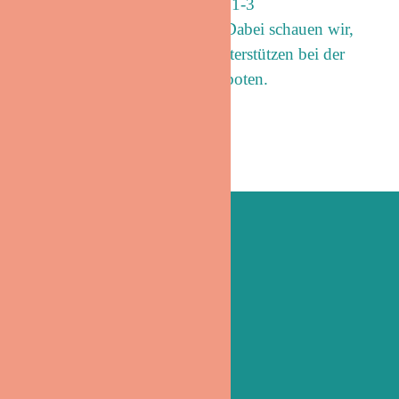
Stabilisierung an. Diese kann 1-3
Beratungstermine umfassen. Dabei schauen wir,
was es gerade braucht und unterstützen bei der
Suche nach geeigneten Angeboten.
Kontakt
Leichte Sprache
Schutz im Internet
Beschwerdemanagement
Impressum